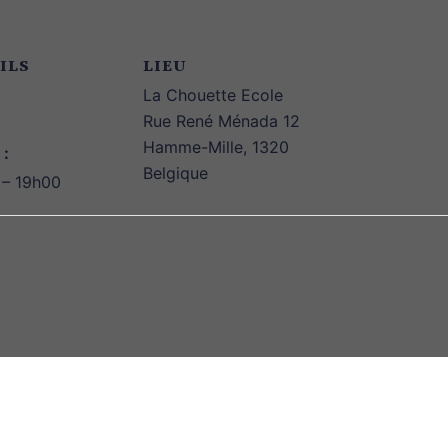
ILS
LIEU
La Chouette Ecole
Rue René Ménada 12
Hamme-Mille
,
1320
 :
Belgique
 – 19h00