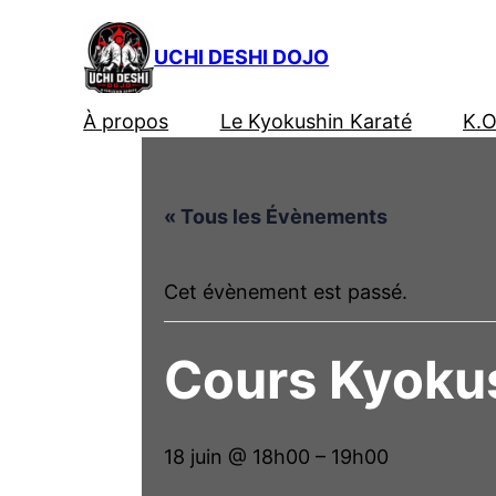
UCHI DESHI DOJO
À propos
Le Kyokushin Karaté
K.O
« Tous les Évènements
Cet évènement est passé.
Cours Kyokus
18 juin @ 18h00
–
19h00