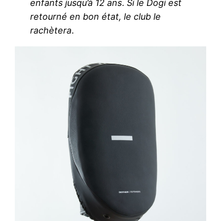
enfants jusqu’à 12 ans
.
Si le Dogi est
retourné en bon état, le club le
rachètera
.