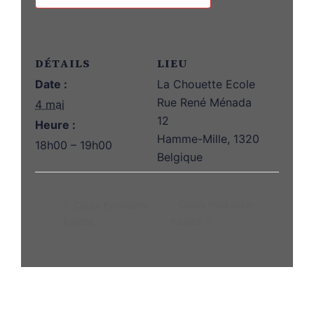
DÉTAILS
LIEU
Date :
La Chouette Ecole
Rue René Ménada
4 mai
12
Heure :
Hamme-Mille
,
1320
18h00 – 19h00
Belgique
Cours Kyokushin
Cours Kyokushin
Karaté
Karaté